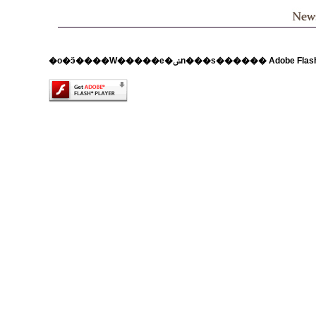
�o�ӭ����W�����e�ݭn���s������ Adobe F